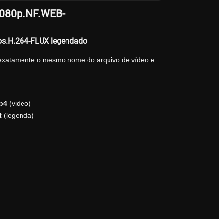
.1080p.NF.WEB-
mos.H.264-FLUX legendado
 exatamente o mesmo nome do arquivo de vídeo e
p4
(video)
t
(legenda)