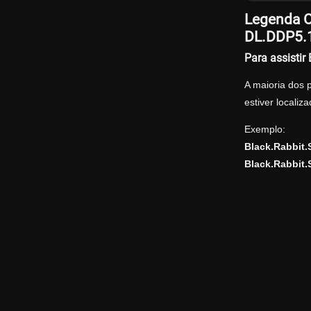
Legenda O
DL.DDP5.
Para assisti
A maioria dos 
estiver locali
Exemplo:
Black.Rabbit
Black.Rabbit.