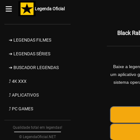
Legenda Oficial
Black Ra
➔ LEGENDAS FILMES
➔ LEGENDAS SÉRIES
Baixe a lege
➔ BUSCADOR LEGENDAS
um aplicativo 
⤴ 4K XXX
sistema opera
⤴ APLICATIVOS
⤴ PC GAMES
Qualidade total em legendas!
© LegendaOficial.NET