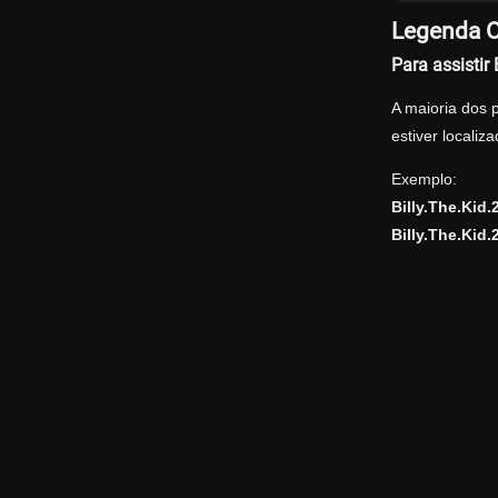
Legenda O
Para assisti
A maioria dos 
estiver locali
Exemplo:
Billy.The.Ki
Billy.The.Kid