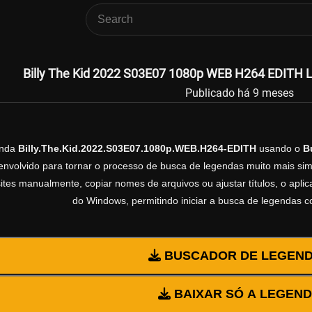
Billy The Kid 2022 S03E07 1080p WEB H264 EDITH Le
Publicado há 9 meses
enda
Billy.The.Kid.2022.S03E07.1080p.WEB.H264-EDITH
usando o
B
volvido para tornar o processo de busca de legendas muito mais simp
sites manualmente, copiar nomes de arquivos ou ajustar títulos, o apl
do Windows, permitindo iniciar a busca de legendas 
BUSCADOR DE LEGEN
BAIXAR SÓ A LEGEN