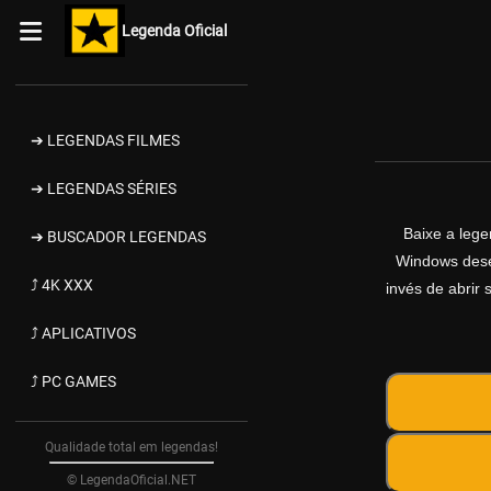
Legenda Oficial
➔ LEGENDAS FILMES
➔ LEGENDAS SÉRIES
Baixe a leg
➔ BUSCADOR LEGENDAS
Windows desen
⤴ 4K XXX
invés de abrir 
⤴ APLICATIVOS
⤴ PC GAMES
Qualidade total em legendas!
© LegendaOficial.NET