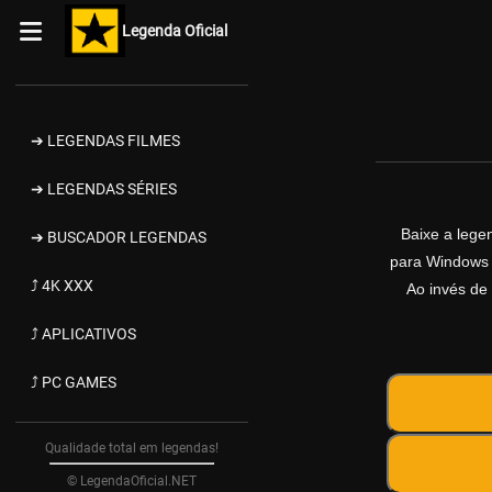
Legenda Oficial
➔ LEGENDAS FILMES
➔ LEGENDAS SÉRIES
Baixe a leg
➔ BUSCADOR LEGENDAS
para Windows d
⤴ 4K XXX
Ao invés de 
⤴ APLICATIVOS
⤴ PC GAMES
Qualidade total em legendas!
© LegendaOficial.NET