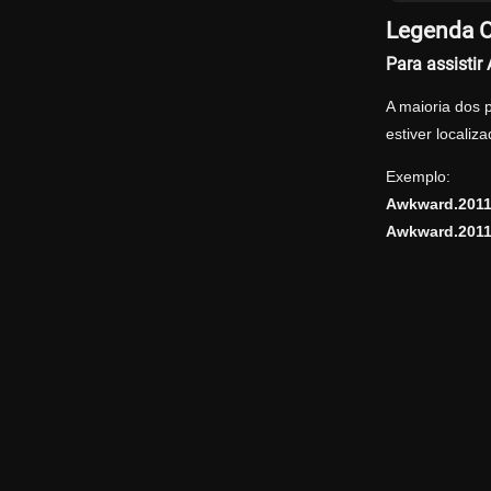
Legenda O
Para assisti
A maioria dos 
estiver locali
Exemplo:
Awkward.2011
Awkward.2011