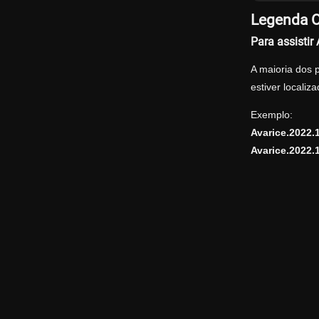
Legenda O
Para assisti
A maioria dos 
estiver locali
Exemplo:
Avarice.2022
Avarice.2022