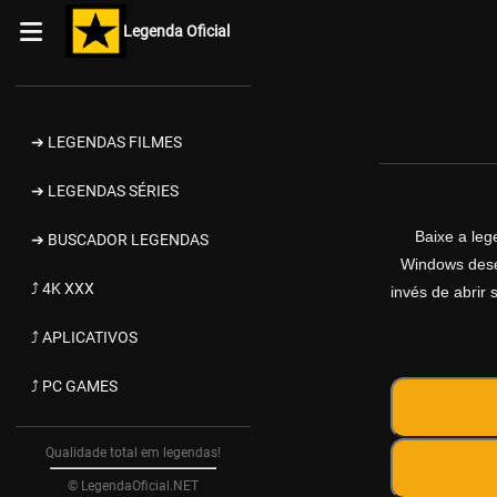
Legenda Oficial
➔ LEGENDAS FILMES
➔ LEGENDAS SÉRIES
Baixe a le
➔ BUSCADOR LEGENDAS
Windows desen
⤴ 4K XXX
invés de abrir 
⤴ APLICATIVOS
⤴ PC GAMES
Qualidade total em legendas!
© LegendaOficial.NET