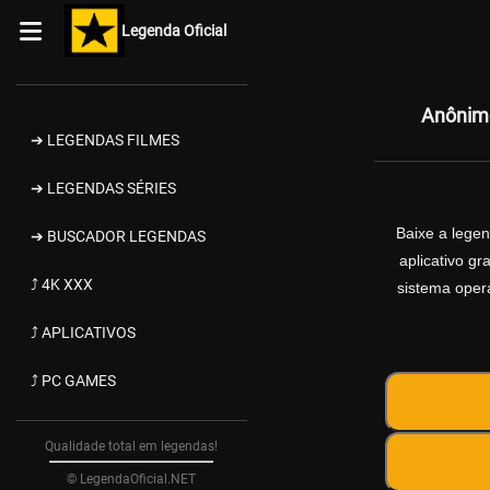
Legenda Oficial
Anônimo
➔ LEGENDAS FILMES
➔ LEGENDAS SÉRIES
Baixe a lege
➔ BUSCADOR LEGENDAS
aplicativo g
⤴ 4K XXX
sistema opera
⤴ APLICATIVOS
⤴ PC GAMES
Qualidade total em legendas!
© LegendaOficial.NET