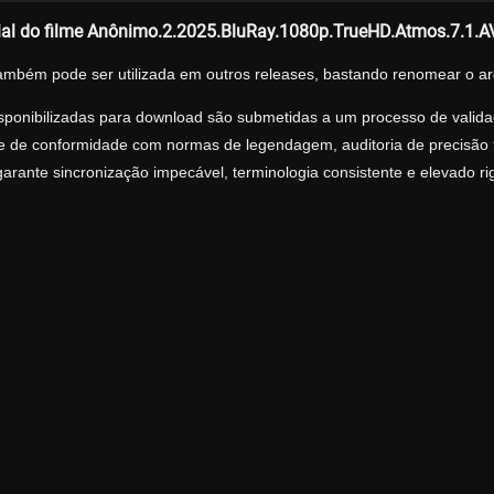
ial do filme Anônimo.2.2025.BluRay.1080p.TrueHD.Atmos.7.
ambém pode ser utilizada em outros releases, bastando renomear o ar
sponibilizadas para download são submetidas a um processo de validaç
ise de conformidade com normas de legendagem, auditoria de precisão tr
arante sincronização impecável, terminologia consistente e elevado r