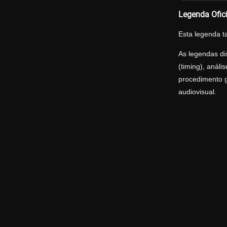
Legenda Ofic
Esta legenda t
As legendas di
(timing), anál
procedimento g
audiovisual.