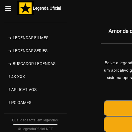
Legenda Oficial
Amor de o
➔ LEGENDAS FILMES
➔ LEGENDAS SÉRIES
Baixe a legen
➔ BUSCADOR LEGENDAS
um aplicativo 
⤴ 4K XXX
sistema opera
⤴ APLICATIVOS
⤴ PC GAMES
Qualidade total em legendas!
© LegendaOficial.NET