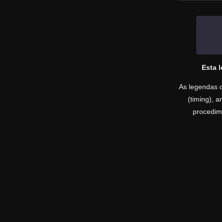
Esta 
As legendas d
(timing), 
procedime