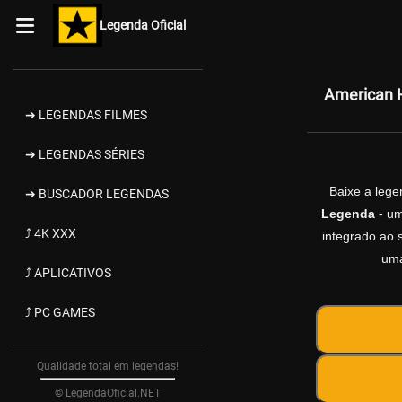
Legenda Oficial
American H
➔ LEGENDAS FILMES
➔ LEGENDAS SÉRIES
Baixe a leg
➔ BUSCADOR LEGENDAS
Legenda
- um
⤴ 4K XXX
integrado ao s
uma
⤴ APLICATIVOS
⤴ PC GAMES
Qualidade total em legendas!
© LegendaOficial.NET