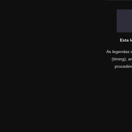
Esta 
As legendas d
(timing), 
procedime