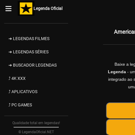
Legenda Oficial
American
➔ LEGENDAS FILMES
➔ LEGENDAS SÉRIES
Baixe a l
➔ BUSCADOR LEGENDAS
Legenda
- um
⤴ 4K XXX
integrado ao s
uma
⤴ APLICATIVOS
⤴ PC GAMES
Qualidade total em legendas!
© LegendaOficial.NET