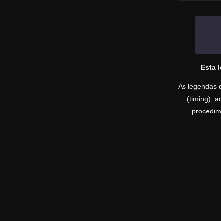
Esta 
As legendas d
(timing), 
procedime