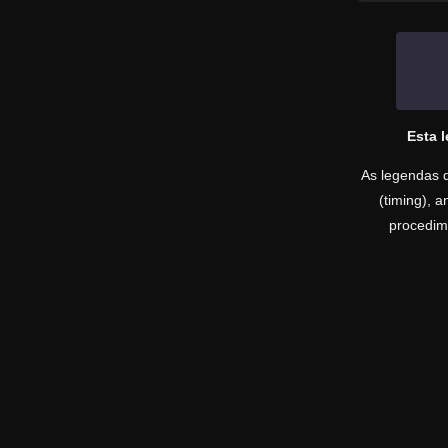
Esta 
As legendas d
(timing), 
procedime