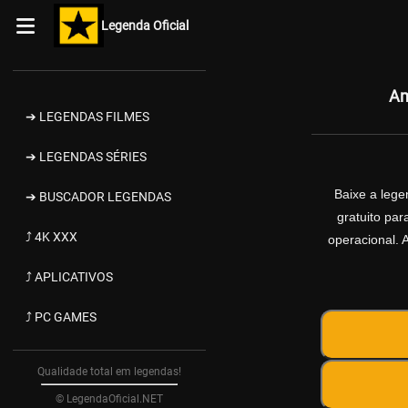
Legenda Oficial
Am
➔ LEGENDAS FILMES
➔ LEGENDAS SÉRIES
Baixe a leg
➔ BUSCADOR LEGENDAS
gratuito pa
⤴ 4K XXX
operacional. 
⤴ APLICATIVOS
⤴ PC GAMES
Qualidade total em legendas!
© LegendaOficial.NET