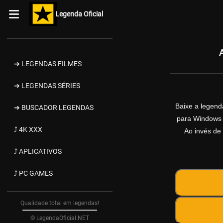
Legenda Oficial
➔ LEGENDAS FILMES
➔ LEGENDAS SÉRIES
Baixe a legen
➔ BUSCADOR LEGENDAS
para Windows d
⤴ 4K XXX
Ao invés de 
⤴ APLICATIVOS
⤴ PC GAMES
Qualidade total em legendas!
© LegendaOficial.NET