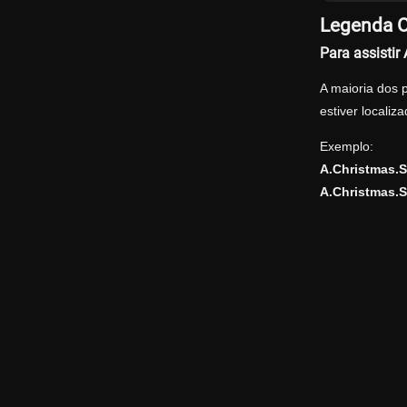
Legenda O
Para assisti
A maioria dos 
estiver locali
Exemplo:
A.Christmas.
A.Christmas.