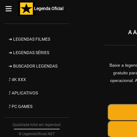
Legenda Oficial
A A
➔ LEGENDAS FILMES
➔ LEGENDAS SÉRIES
Baixe a lege
➔ BUSCADOR LEGENDAS
gratuito pa
⤴ 4K XXX
operacional. 
⤴ APLICATIVOS
⤴ PC GAMES
Qualidade total em legendas!
© LegendaOficial.NET