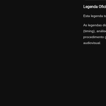
Legenda Ofic
Esta legenda t
As legendas di
(timing), anál
procedimento g
audiovisual.